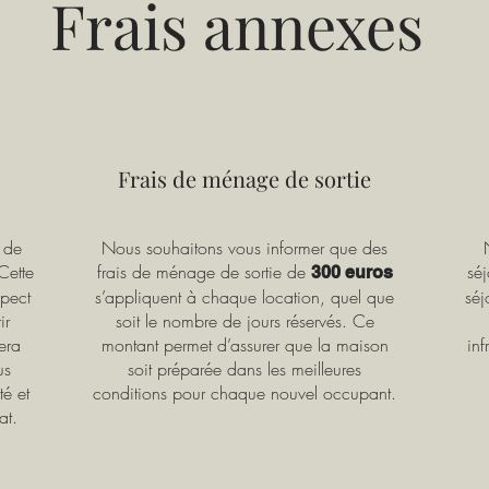
Frais annexes
Frais de ménage de sortie
 de
Nous souhaitons vous informer que des
Cette
frais de ménage de sortie de
sé
300 euros
spect
s’appliquent à chaque location, quel que
séj
ir
soit le nombre de jours réservés. Ce
era
montant permet d’assurer que la maison
inf
us
soit préparée dans les meilleures
té et
conditions pour chaque nouvel occupant.
at.